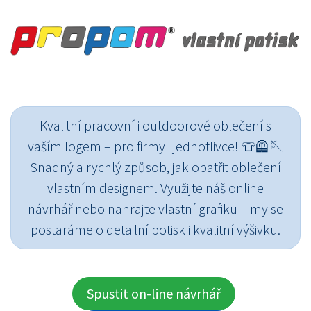
Kvalitní pracovní i outdoorové oblečení s
vaším logem – pro firmy i jednotlivce! 👕🦺🪡
Snadný a rychlý způsob, jak opatřit oblečení
vlastním designem. Využijte náš online
návrhář nebo nahrajte vlastní grafiku – my se
postaráme o detailní potisk i kvalitní výšivku.
Spustit on-line návrhář